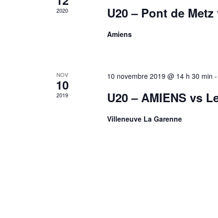
12
o
a
h
U20 – Pont de Metz
2020
n
t
e
e
d
r
Amiens
.
É
e
v
v
è
u
NOV
10 novembre 2019 @ 14 h 30 min
n
e
10
e
U20 – AMIENS vs L
s
2019
m
É
e
Villeneuve La Garenne
v
n
è
t
n
s
p
e
a
m
r
e
m
n
o