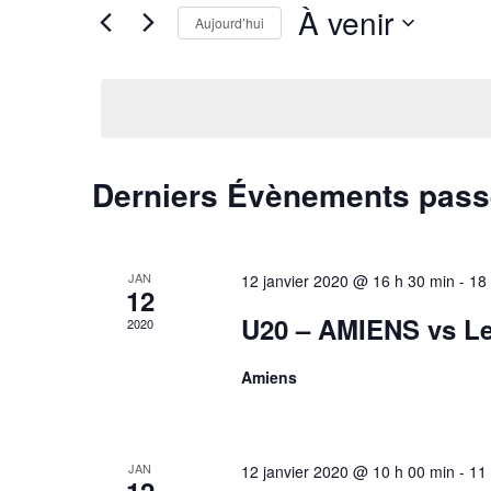
h
s
À venir
Aujourd’hui
e
i
S
r
r
é
m
c
l
o
h
e
t
e
c
-
e
Derniers Évènements pas
t
c
t
i
l
n
o
é
a
n
.
JAN
12 janvier 2020 @ 16 h 30 min
-
18
12
n
v
R
U20 – AMIENS vs L
2020
e
e
i
z
c
g
Amiens
u
h
a
n
e
t
e
r
i
d
JAN
c
12 janvier 2020 @ 10 h 00 min
-
11