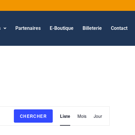
s
Partenaires
E-Boutique
Billeterie
Contact
N
CHERCHER
Liste
Mois
Jour
a
v
i