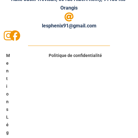
Orangis
lesphenix91@gmail.com
M
Politique de confidentialité
e
n
t
i
o
n
s
L
é
g