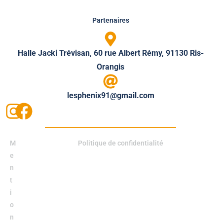
Partenaires
Halle Jacki Trévisan, 60 rue Albert Rémy, 91130 Ris-
Orangis
lesphenix91@gmail.com
M
Politique de confidentialité
e
n
t
i
o
n