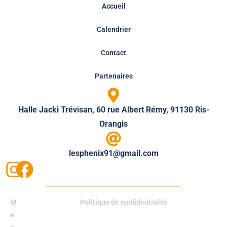
Accueil
Calendrier
Contact
Partenaires
Halle Jacki Trévisan, 60 rue Albert Rémy, 91130 Ris-
Orangis
lesphenix91@gmail.com
M
Politique de confidentialité
e