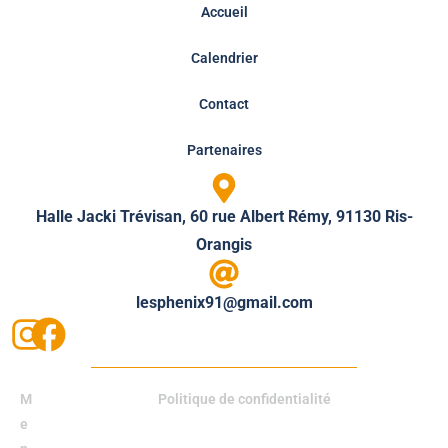
Accueil
Calendrier
Contact
Partenaires
Halle Jacki Trévisan, 60 rue Albert Rémy, 91130 Ris-
Orangis
lesphenix91@gmail.com
M
Politique de confidentialité
e