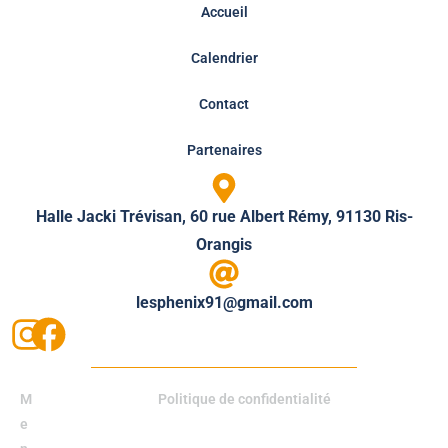
Accueil
Calendrier
Contact
Partenaires
Halle Jacki Trévisan, 60 rue Albert Rémy, 91130 Ris-
Orangis
lesphenix91@gmail.com
M
Politique de confidentialité
e