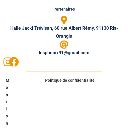
Partenaires
Halle Jacki Trévisan, 60 rue Albert Rémy, 91130 Ris-
Orangis
lesphenix91@gmail.com
M
Politique de confidentialité
e
n
t
i
o
n