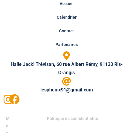
Accueil
Calendrier
Contact
Partenaires
Halle Jacki Trévisan, 60 rue Albert Rémy, 91130 Ris-
Orangis
lesphenix91@gmail.com
M
Politique de confidentialité
e