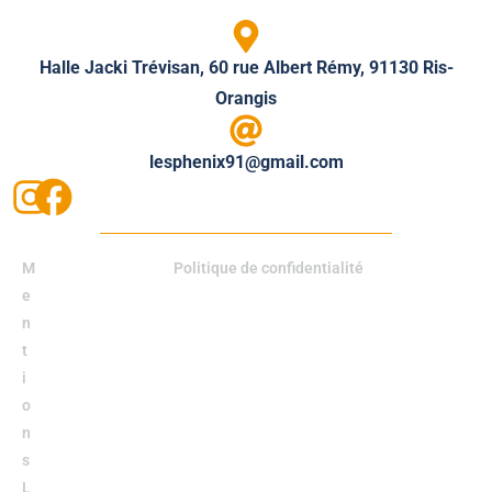
Halle Jacki Trévisan, 60 rue Albert Rémy, 91130 Ris-
Orangis
lesphenix91@gmail.com
M
Politique de confidentialité
e
n
t
i
o
n
s
L