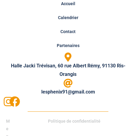
Accueil
Calendrier
Contact
Partenaires
Halle Jacki Trévisan, 60 rue Albert Rémy, 91130 Ris-
Orangis
lesphenix91@gmail.com
M
Politique de confidentialité
e